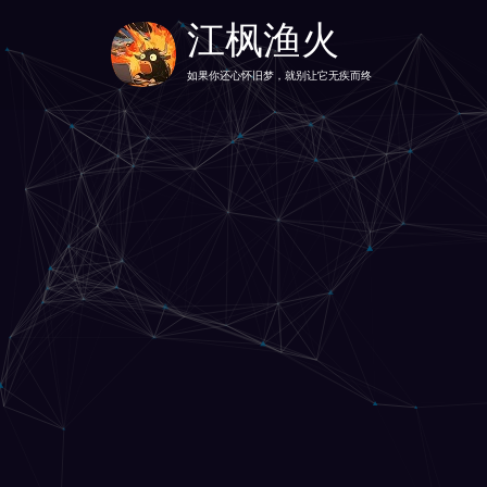
江枫渔火
如果你还心怀旧梦，就别让它无疾而终