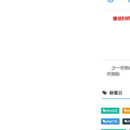
微信扫
少一些抱怨
些期盼
标签云
html(2)
m
php(15)
H