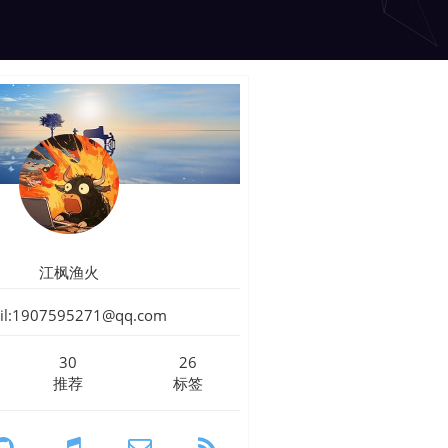
江枫渔火
il:1907595271@qq.com
30
26
推荐
标签