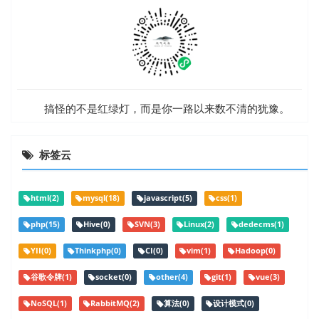
搞怪的不是红绿灯，而是你一路以来数不清的犹豫。
标签云
html(2)
mysql(18)
javascript(5)
css(1)
php(15)
Hive(0)
SVN(3)
Linux(2)
dedecms(1)
YII(0)
Thinkphp(0)
CI(0)
vim(1)
Hadoop(0)
谷歌令牌(1)
socket(0)
other(4)
git(1)
vue(3)
NoSQL(1)
RabbitMQ(2)
算法(0)
设计模式(0)