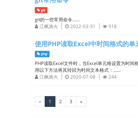
git
git的一些常用命令......
江枫渔火
2022-03-31
918
使用PHP读取Excel中时间格式
php
PHP读取Excel文件时，当Excel单元格设置
用以下方法将其转回为时间文本格式：......
江枫渔火
2020-07-08
244
«
1
2
3
»