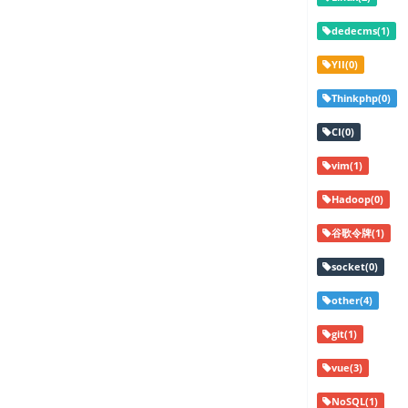
dedecms(1)
YII(0)
Thinkphp(0)
CI(0)
vim(1)
Hadoop(0)
谷歌令牌(1)
socket(0)
other(4)
git(1)
vue(3)
NoSQL(1)