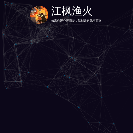
江枫渔火
如果你还心怀旧梦，就别让它无疾而终