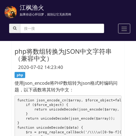
江枫渔火
如果你还心怀旧梦，就别让它无疾而终
Toggl
navig
php将数组转换为JSON中文字符串
（兼容中文）
2020-07-02 14:23:40
php
使用json_encode将PHP数组转为json格式时编码问
题，以下函数将其转为中文：
function json_encode_cn($array, $force_object=false) {
    if ($force_object) {
        return unicodeDecode(json_encode($array, JSON_F
    }
    return unicodeDecode(json_encode($array));
}
function unicodeDecode($data) {           
    $rs = preg_replace_callback('/\\\\u([0-9a-f]{4})/i'